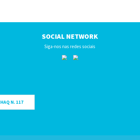
X - 30
X - 31
X - 32
X - 33
SOCIAL NETWORK
X - 34
Siga-nos nas redes sociais
X - 35
X - 36
X - 37
X - 38
X - 39
X - 40
HAQ N. 117
X - 41
X - 42
X - 43
X - 44