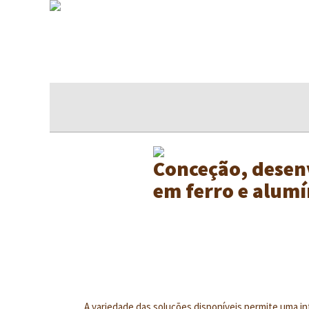
Conceção, desen
em ferro e alumí
A variedade das soluções disponíveis permite uma 