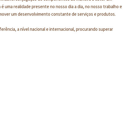
X - 15
 é uma realidade presente no nosso dia a dia, no nosso trabalho e
X - 16
mover um desenvolvimento constante de serviços e produtos.
X - 17
rência, a nível nacional e internacional, procurando superar
X - 18
X - 19
X - 20
X - 21
X - 22
X - 23
X - 24
X - 25
X - 26
X - 27
X - 28
X - 29