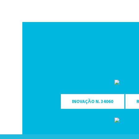
INOVAÇȀO N. 34060
R