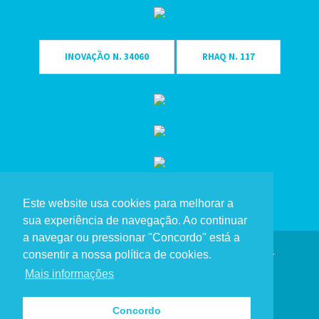
X - 30
X - 31
X - 32
INOVAÇȀO N. 34060
RHAQ N. 117
X - 33
X - 34
X - 35
X - 36
X - 37
X - 38
X - 39
Este website usa cookies para melhorar a
sua experiência de navegação. Ao continuar
X - 40
a navegar ou pressionar "Concordo" está a
X - 41
Copyright Eme Singular® 2023. Todos os direitos reservados.
consentir a nossa política de cookies.
X - 42
Mais informações
Política de Privacidade
X - 43
X - 44
Canal de Denúncias
Concordo