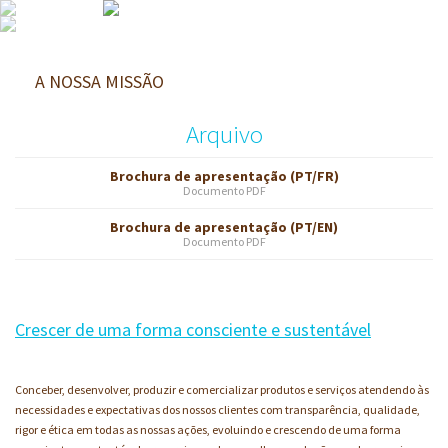
X - 0
X - 1
X - 2
A NOSSA MISSÃO
X - 3
Arquivo
X - 4
X - 5
Brochura de apresentação (PT/FR)
X - 6
Documento PDF
X - 7
Brochura de apresentação (PT/EN)
Documento PDF
X - 8
X - 9
X - 10
Crescer de uma forma consciente e sustentável
X - 11
X - 12
Conceber, desenvolver, produzir e comercializar produtos e serviços atendendo às
X - 13
necessidades e expectativas dos nossos clientes com transparência, qualidade,
X - 14
rigor e ética em todas as nossas ações, evoluindo e crescendo de uma forma