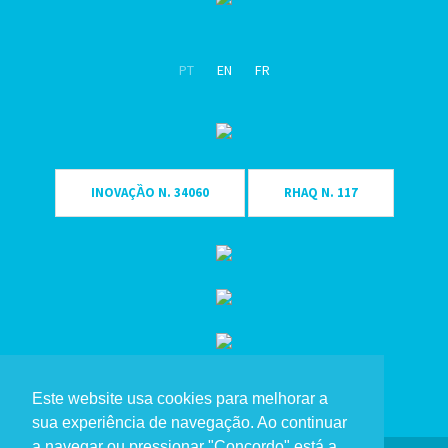
X - 30
X - 31
PT
EN
FR
X - 32
X - 33
X - 34
X - 35
X - 36
INOVAÇȀO N. 34060
RHAQ N. 117
X - 37
X - 38
X - 39
X - 40
X - 41
X - 42
Este website usa cookies para melhorar a
X - 43
sua experiência de navegação. Ao continuar
X - 44
a navegar ou pressionar "Concordo" está a