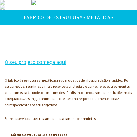
X - 0
X - 1
FABRICO DE ESTRUTURAS METÁLICAS
X - 2
X - 3
X - 4
X - 5
X - 6
O seu projeto começa aqui
X - 7
X - 8
O fabrico de estruturas metálicas requer qualidade, rigor, precisão e rapidez. Por
X - 9
esses motivo, reunimos a mais recente tecnologia e e os melhores equipamentos,
encaramos cada projeto como um desafio distinto e procuramos as soluções mais
X - 10
adequadas. Assim, garantimos ao cliente uma resposta realmente eficaz e
X - 11
correspondente aos seus objetivos.
X - 12
Entre os serviços que prestamos, destacam-se os seguintes:
X - 13
X - 14
Cálculo estrutural de estruturas.