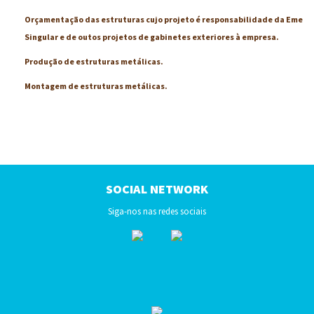
X - 15
Orçamentação das estruturas cujo projeto é responsabilidade da Eme
X - 16
Singular e de outos projetos de gabinetes exteriores à empresa.
X - 17
Produção de estruturas metálicas.
X - 18
Montagem de estruturas metálicas.
X - 19
X - 20
X - 21
X - 22
X - 23
SOCIAL NETWORK
X - 24
Siga-nos nas redes sociais
X - 25
X - 26
X - 27
X - 28
X - 29