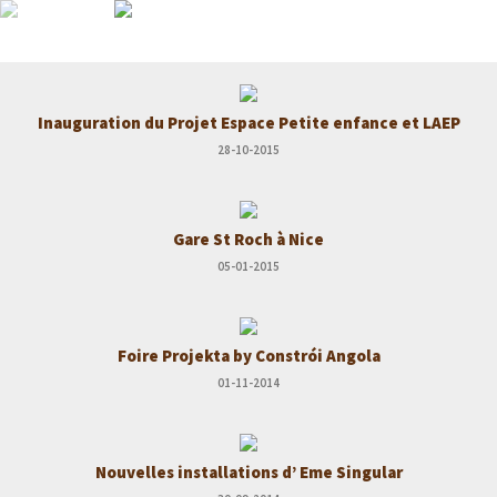
X - 0
X - 1
X - 2
X - 3
Inauguration du Projet Espace Petite enfance et LAEP
X - 4
28-10-2015
X - 5
X - 6
Gare St Roch à Nice
X - 7
05-01-2015
X - 8
X - 9
X - 10
Foire Projekta by Constrói Angola
X - 11
01-11-2014
X - 12
X - 13
Nouvelles installations d’ Eme Singular
X - 14