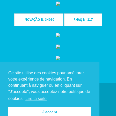
X - 30
X - 31
X - 32
INOVAÇȀO N. 34060
RHAQ N. 117
X - 33
X - 34
X - 35
X - 36
X - 37
X - 38
X - 39
Ce site utilise des cookies pour améliorer
votre expérience de navigation. En
X - 40
continuant à naviguer ou en cliquant sur
X - 41
Copyright Eme Singular® 2023. Tous droits réservés.
"J'accepte", vous acceptez notre politique de
X - 42
cookies.
Lire la suite
Politique de Confidentialité
X - 43
Canal de Dénonciation
X - 44
J'accept