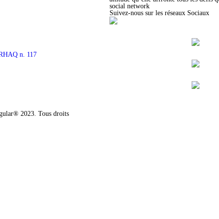
X - 15
social network
Suivez-nous sur les réseaux Sociaux
X - 16
X - 17
X - 18
RHAQ n. 117
X - 19
X - 20
X - 21
X - 22
ular® 2023. Tous droits
Politique de Confidentialité
Can
X - 23
X - 24
X - 25
X - 26
X - 27
X - 28
X - 29