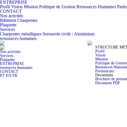
ENTREPRISE
Profil
Vision
Mission
Politique de Gestion
Ressources Humaines
Parte
CONTACT
Nos activités
Bâtiment
Charpentes
Plaquette
Services
Charpentes métalliques
Serrurerie civile / Aluminium
ressources humaines
STRUCTURE MÉT
Profil
Nos activités
Vision
Services
Mission
Plaquette
Politique de Gestio
ENTREPRISE
Ressources Humain
ressources humaines
Partenariats
CONTACT
Documents
PT
EN
FR
Brochure de présent
Document PDF