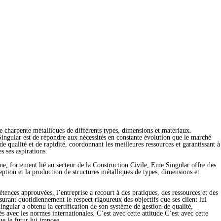
 charpente métalliques de différents types, dimensions et matériaux.
ingular est de répondre aux nécessités en constante évolution que le marché
de qualité et de rapidité, coordonnant les meilleures ressources et garantissant à
s ses aspirations.
e, fortement lié au secteur de la Construction Civile, Eme Singular offre des
ception et la production de structures métalliques de types, dimensions et
tences approuvées, l’entreprise a recourt à des pratiques, des ressources et des
surant quotidiennement le respect rigoureux des objectifs que ses client lui
ngular a obtenu la certification de son système de gestion de qualité,
 avec les normes internationales. C’est avec cette attitude C’est avec cette
que le futur lui impose.