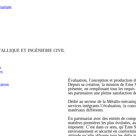
X - 0
nariats
X - 1
X - 2
X - 3
X - 4
X - 5
ALLIQUE ET INGÉNIERIE CIVIL
X - 6
X - 7
n
es
X - 8
Évaluation, Conception et production de
ation
X - 9
Depuis sa création, la mission de Eme S
présente, en remplissant tous les requis 
ses partenaires une pleine satisfaction de
X - 10
Dédié au secteur de la Métallo-mécaniqu
X - 11
services intégrants l’évaluation, la con
matériaux différents.
X - 12
En partenariat avec des entités de compé
X - 13
matières premières les plus évoluées, as
imposent. C’est dans ce sens, qu’Eme Si
X - 14
environnement et sécurité en conformités
attitude qu’elle affronte tous les défis 