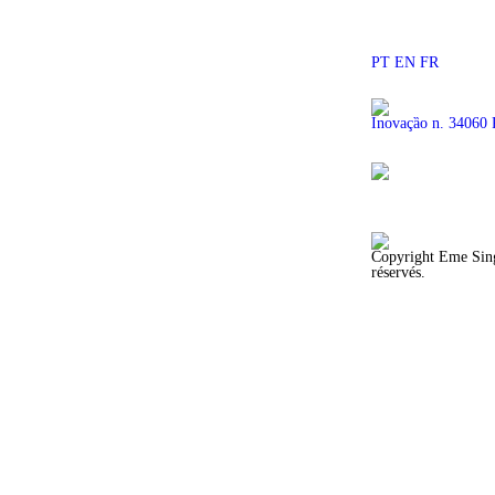
PT
EN
FR
Inovaçȁo n. 34060
Copyright Eme Sing
réservés.