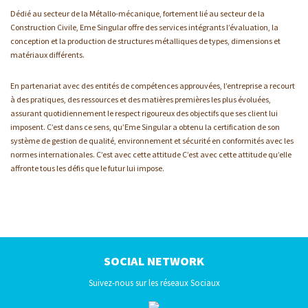
X - 15
Dédié au secteur de la Métallo-mécanique, fortement lié au secteur de la
X - 16
Construction Civile, Eme Singular offre des services intégrants l’évaluation, la
conception et la production de structures métalliques de types, dimensions et
X - 17
matériaux différents.
X - 18
En partenariat avec des entités de compétences approuvées, l’entreprise a recourt
X - 19
à des pratiques, des ressources et des matières premières les plus évoluées,
X - 20
assurant quotidiennement le respect rigoureux des objectifs que ses client lui
imposent. C’est dans ce sens, qu’Eme Singular a obtenu la certification de son
X - 21
système de gestion de qualité, environnement et sécurité en conformités avec les
X - 22
normes internationales. C’est avec cette attitude C’est avec cette attitude qu’elle
affronte tous les défis que le futur lui impose.
X - 23
X - 24
X - 25
X - 26
X - 27
SOCIAL NETWORK
X - 28
Suivez-nous sur les réseaux Sociaux
X - 29