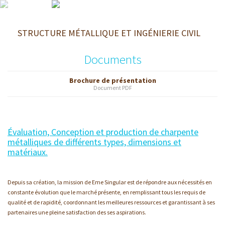
X - 0
X - 1
STRUCTURE MÉTALLIQUE ET INGÉNIERIE CIVIL
X - 2
X - 3
Documents
X - 4
X - 5
Brochure de présentation
Document PDF
X - 6
X - 7
X - 8
Évaluation, Conception et production de charpente
X - 9
métalliques de différents types, dimensions et
matériaux.
X - 10
X - 11
Depuis sa création, la mission de Eme Singular est de répondre aux nécessités en
X - 12
constante évolution que le marché présente, en remplissant tous les requis de
X - 13
qualité et de rapidité, coordonnant les meilleures ressources et garantissant à ses
partenaires une pleine satisfaction des ses aspirations.
X - 14