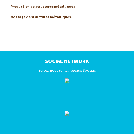
X - 15
Production de structures métalliques
X - 16
Montage de structures métalliques.
X - 17
X - 18
X - 19
X - 20
X - 21
SOCIAL NETWORK
X - 22
Suivez-nous sur les réseaux Sociaux
X - 23
X - 24
X - 25
X - 26
X - 27
X - 28
X - 29