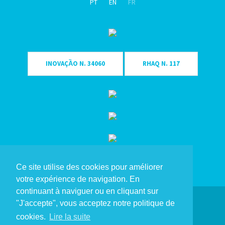
PT
EN
FR
X - 30
X - 31
X - 32
X - 33
INOVAÇȀO N. 34060
RHAQ N. 117
X - 34
X - 35
X - 36
X - 37
X - 38
X - 39
X - 40
Ce site utilise des cookies pour améliorer
X - 41
votre expérience de navigation. En
X - 42
continuant à naviguer ou en cliquant sur
Copyright Eme Singular® 2023. Tous droits réservés.
X - 43
"J'accepte", vous acceptez notre politique de
X - 44
cookies.
Lire la suite
Politique de Confidentialité