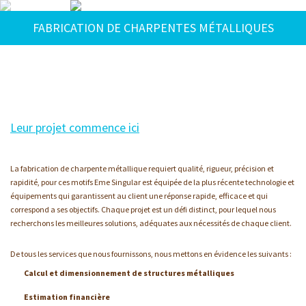
X - 0
FABRICATION DE CHARPENTES MÉTALLIQUES
X - 1
X - 2
X - 3
X - 4
X - 5
Leur projet commence ici
X - 6
X - 7
La fabrication de charpente métallique requiert qualité, rigueur, précision et
X - 8
rapidité, pour ces motifs Eme Singular est équipée de la plus récente technologie et
X - 9
équipements qui garantissent au client une réponse rapide, efficace et qui
correspond a ses objectifs. Chaque projet est un défi distinct, pour lequel nous
X - 10
recherchons les meilleures solutions, adéquates aux nécessités de chaque client.
X - 11
X - 12
De tous les services que nous fournissons, nous mettons en évidence les suivants :
X - 13
Calcul et dimensionnement de structures métalliques
X - 14
Estimation financière