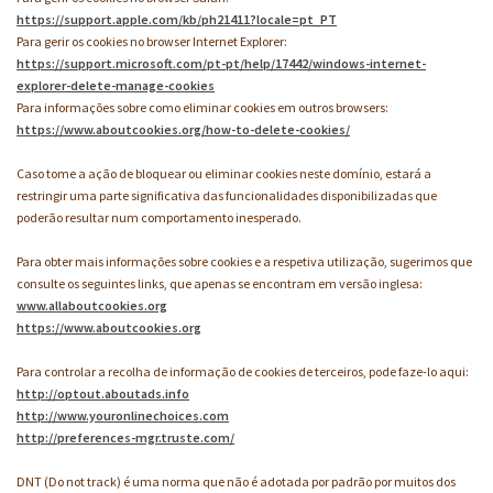
https://support.apple.com/kb/ph21411?locale=pt_PT
Para gerir os cookies no browser Internet Explorer:
https://support.microsoft.com/pt-pt/help/17442/windows-internet-
explorer-delete-manage-cookies
Para informações sobre como eliminar cookies em outros browsers:
https://www.aboutcookies.org/how-to-delete-cookies/
Caso tome a ação de bloquear ou eliminar cookies neste domínio, estará a
restringir uma parte significativa das funcionalidades disponibilizadas que
poderão resultar num comportamento inesperado.
Para obter mais informações sobre cookies e a respetiva utilização, sugerimos que
consulte os seguintes links, que apenas se encontram em versão inglesa:
www.allaboutcookies.org
https://www.aboutcookies.org
Para controlar a recolha de informação de cookies de terceiros, pode faze-lo aqui:
http://optout.aboutads.info
http://www.youronlinechoices.com
http://preferences-mgr.truste.com/
DNT (Do not track) é uma norma que não é adotada por padrão por muitos dos