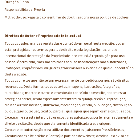
Duração: 1 ano
Responsabilidade: Própria
Motivo do uso: Regista o consentimento do utilizador à nossa política de cookies.
Direitos de Autor e Propriedade Intelectual
Todos os dados, marcas registadas e conteúdo em geral neste website, podem
estar protegidas nos termos gerais de direito e pela legislação nacional e
internacional de proteção da Propriedade Intelectual. A reprodução para uso
pessoal é permitida, mas são proibidas as suas modificações não autorizadas,
imitações, empréstimos, alugueres, transmissões ou venda de qualquer conteúdo
deste website.
Todos os direitos que não sejam expressamente concedidos por nós, são direitos
reservados. Desta forma, todos os textos, imagens, ilustrações, fotografias,
publicidade, marcas e outros elementos do conteúdo do website, podem estar
protegidos por lei, sendo expressamente interdita qualquer cópia, reprodução,
difusão ou transmissão, utilização, modificação, venda, publicação, distribuição
ou qualquer outro uso, total ou parcial, quaisquer que sejam os meios utilizados.
Excetuam-se a esta interdição os usos livres autorizados por lei, nomeadamente o
direito de citação, desde que claramente identificada a sua origem.
Concede-se autorização para utilizar documentos (tais como Press Releases,
Comunicados e Relatórios e Contas) a partir deste website, desde que o aviso de