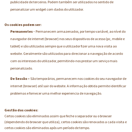
publicidade de terceiros. Podem também ser utilizados no sentido de
personalizar um widget com dados do utilizador.
Os cookies podem ser:
Permanentes
– Permanecem armazenados, por tempo variável, ao nível do
navegador de internet (browser) nos seus dispositivos de acesso (pc, mobile e
tablet) e são utilizados sempre que o utilizador fizer uma nova visita ao
website. Geralmente são utilizados para direcionar a navegação de acordo
com os interesses do utilizador, permitindo-nos prestar um serviço mais
personalizado.
De Sessão –
São temporários, permanecem nos cookies do seu navegador de
internet (browser) até sair do website. A informação obtida permite identificar
problemas e fornecer uma melhor experiencia de navegação.
Gestão dos cookies:
Certos cookies são eliminados assim que feche o separador ou o browser
(dependendo do browser que utiliza), certos cookies são renovados a cada visita e
certos cookies são eliminados após um período de tempo.