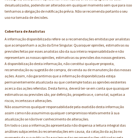
desatualizados, podendo ser alterados em qualquer momento sem que para isso
tenhamos a obrigação de notificação prévia. Não se recomenda portanto o seu
uso na tomada de decisões.
Cobertura de Analistas
A informação disponibilizada refere-se a recomendações emitidas por analistas
que acompanham a ação da Eme Singular. Quaisquer opiniões, estimativas ou
previsões feitas por esses analistas são da sua inteira responsabilidade e não
representam as nossas opiniões, estimativas ou previsões dos nossos gestores.
A disponibilização desta informação, não constitui qualquer proposta,
recomendação ou sugestão de compra, de venda ou de manutenção das nossas
ações. Assim, não garantimos que a informação disponibilizada esteja
permanentemente atualizada ou que contemple todas as opiniões existentes
acerca das ações referidas. Desta forma, deverá ter-se em conta que quaisquer
estimativas ou previsões são, por definição, prospetivas e, como tal, sujeitas a
riscos, incertezas e alterações.
Não assumimos qualquer responsabilidade pela exatidão desta informação
assim como não assumimos qualquer compromisso relativamente à sua
atualização se não tiver conhecimento de alterações.
Em todo o caso a informação apresentada não dispensa a leitura integral das
análises subjacentes às recomendações em causa, da cotação da ação no
momento da sua publicação e no leque das recomendações utilizadas pela