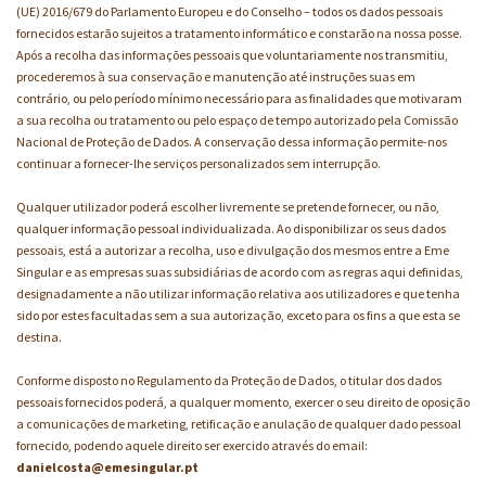
(UE) 2016/679 do Parlamento Europeu e do Conselho – todos os dados pessoais
fornecidos estarão sujeitos a tratamento informático e constarão na nossa posse.
Após a recolha das informações pessoais que voluntariamente nos transmitiu,
procederemos à sua conservação e manutenção até instruções suas em
contrário, ou pelo período mínimo necessário para as finalidades que motivaram
a sua recolha ou tratamento ou pelo espaço de tempo autorizado pela Comissão
Nacional de Proteção de Dados. A conservação dessa informação permite-nos
continuar a fornecer-lhe serviços personalizados sem interrupção.
Qualquer utilizador poderá escolher livremente se pretende fornecer, ou não,
qualquer informação pessoal individualizada. Ao disponibilizar os seus dados
pessoais, está a autorizar a recolha, uso e divulgação dos mesmos entre a Eme
Singular e as empresas suas subsidiárias de acordo com as regras aqui definidas,
designadamente a não utilizar informação relativa aos utilizadores e que tenha
sido por estes facultadas sem a sua autorização, exceto para os fins a que esta se
destina.
Conforme disposto no Regulamento da Proteção de Dados, o titular dos dados
pessoais fornecidos poderá, a qualquer momento, exercer o seu direito de oposição
a comunicações de marketing, retificação e anulação de qualquer dado pessoal
fornecido, podendo aquele direito ser exercido através do email:
danielcosta@emesingular.pt