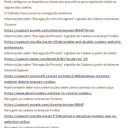
Pode configurar os dispositivos e browsers que utiliza para rejeitarem todos ou
alguns dos cookies.
O método mais usual é a navegação anónima.
Informações sobre "Navegação como Incógnito" e gestão de Cookies no browser
Chrome:
https://support.google.com/chrome/answer/95647?hl=en
Informações sobre "Navegação Privada" e gestão de Cookies no browser Firefox:
https://support.mozilla.org/en-US/kb/enable-and-disable-cookies-website-
preferences
Informações sobre "Navegação Privada" e gestão de Cookies a partir do Safari:
https://support.apple.com/kb/ph21411?locale=en_US
Informações sobre "Navegação Privada" e gestão de Cookies a partir do browser
Internet Explorer:
https://support.microsoft.com/pt-pt/help/17442/windows-internet-
explorer-delete-manage-cookies
Pode também obter mais informações sobre como controlar os cookies aqui:
https://www.aboutcookies.org/how-to-control-cookies/
Para gerir os cookies no browser Chrome:
https://support.google.com/chrome/answer/95647
Para gerir os cookies no browser Firefox:
https://support.mozilla.org/pt-PT/kb/ativar-e-desativar-cookies-que-os-
websites-utiliza
Para gerir os cookies no browser Safari: