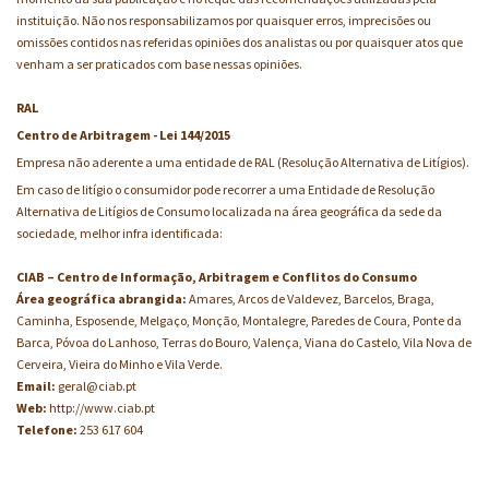
instituição. Não nos responsabilizamos por quaisquer erros, imprecisões ou
omissões contidos nas referidas opiniões dos analistas ou por quaisquer atos que
venham a ser praticados com base nessas opiniões.
RAL
Centro de Arbitragem - Lei 144/2015
Empresa não aderente a uma entidade de RAL (Resolução Alternativa de Litígios).
Em caso de litígio o consumidor pode recorrer a uma Entidade de Resolução
Alternativa de Litígios de Consumo localizada na área geográfica da sede da
sociedade, melhor infra identificada:
CIAB – Centro de Informação, Arbitragem e Conflitos do Consumo
Área geográfica abrangida:
Amares, Arcos de Valdevez, Barcelos, Braga,
Caminha, Esposende, Melgaço, Monção, Montalegre, Paredes de Coura, Ponte da
Barca, Póvoa do Lanhoso, Terras do Bouro, Valença, Viana do Castelo, Vila Nova de
Cerveira, Vieira do Minho e Vila Verde.
Email:
geral@ciab.pt
Web:
http://www.ciab.pt
Telefone:
253 617 604