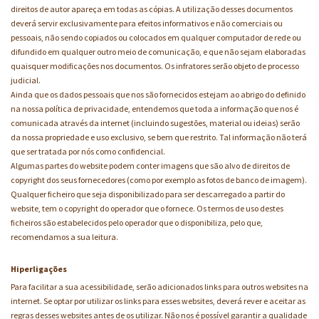
direitos de autor apareça em todas as cópias. A utilização desses documentos
deverá servir exclusivamente para efeitos informativos e não comerciais ou
pessoais, não sendo copiados ou colocados em qualquer computador de rede ou
difundido em qualquer outro meio de comunicação, e que não sejam elaboradas
quaisquer modificações nos documentos. Os infratores serão objeto de processo
judicial.
Ainda que os dados pessoais que nos são fornecidos estejam ao abrigo do definido
na nossa política de privacidade, entendemos que toda a informação que nos é
comunicada através da internet (incluindo sugestões, material ou ideias) serão
da nossa propriedade e uso exclusivo, se bem que restrito. Tal informação não terá
que ser tratada por nós como confidencial.
Algumas partes do website podem conter imagens que são alvo de direitos de
copyright dos seus fornecedores (como por exemplo as fotos de banco de imagem).
Qualquer ficheiro que seja disponibilizado para ser descarregado a partir do
website, tem o copyright do operador que o fornece. Os termos de uso destes
ficheiros são estabelecidos pelo operador que o disponibiliza, pelo que,
recomendamos a sua leitura.
Hiperligações
Para facilitar a sua acessibilidade, serão adicionados links para outros websites na
internet. Se optar por utilizar os links para esses websites, deverá rever e aceitar as
regras desses websites antes de os utilizar. Não nos é possível garantir a qualidade