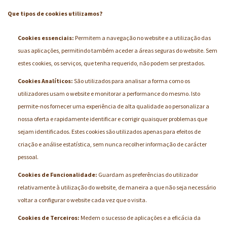
Que tipos de cookies utilizamos?
Cookies essenciais:
Permitem a navegação no website e a utilização das
suas aplicações, permitindo também aceder a áreas seguras do website. Sem
estes cookies, os serviços, que tenha requerido, não podem ser prestados.
Cookies Analíticos:
São utilizados para analisar a forma como os
utilizadores usam o website e monitorar a performance do mesmo. Isto
permite-nos fornecer uma experiência de alta qualidade ao personalizar a
nossa oferta e rapidamente identificar e corrigir quaisquer problemas que
sejam identificados. Estes cookies são utilizados apenas para efeitos de
criação e análise estatística, sem nunca recolher informação de carácter
pessoal.
Cookies de Funcionalidade:
Guardam as preferências do utilizador
relativamente à utilização do website, de maneira a que não seja necessário
voltar a configurar o website cada vez que o visita.
Cookies de Terceiros:
Medem o sucesso de aplicações e a eficácia da