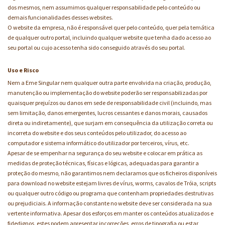
dos mesmos, nem assumimos qualquer responsabilidade pelo conteúdo ou
demais funcionalidades desses websites.
O website da empresa, não é responsável quer pelo conteúdo, quer pela temática
de qualquer outro portal, incluindo qualquer website que tenha dado acesso ao
seu portal ou cujo acesso tenha sido conseguido através do seu portal.
Uso e Risco
Nem a Eme Singular nem qualquer outra parte envolvida na criação, produção,
manutenção ou implementação do website poderão ser responsabilizadas por
quaisquer prejuízos ou danos em sede de responsabilidade civil (incluindo, mas
sem limitação, danos emergentes, lucros cessantes e danos morais, causados
direta ou indiretamente), que surjam em consequência da utilização correta ou
incorreta do website e dos seus conteúdos pelo utilizador, do acesso ao
computador e sistema informático do utilizador por terceiros, vírus, etc.
Apesar de se empenhar na segurança do seu website e colocar em prática as
medidas de proteção técnicas, físicas e lógicas, adequadas para garantir a
proteção do mesmo, não garantimos nem declaramos que os ficheiros disponíveis
para download no website estejam livres de vírus, worms, cavalos de Tróia, scripts
ou qualquer outro código ou programa que contenham propriedades destrutivas
ou prejudiciais. A informação constante no website deve ser considerada na sua
vertente informativa. Apesar dos esforços em manter os conteúdos atualizados e
fidedignos, estes podem apresentar incorreções, erros de tipografia ou estar